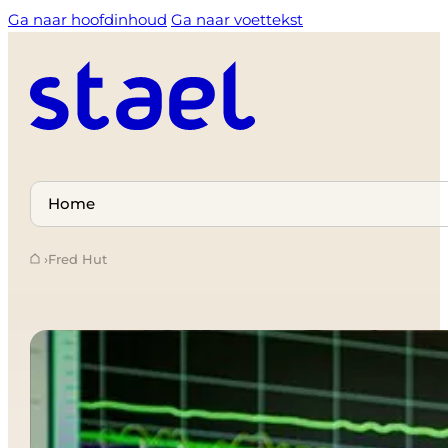
Ga naar hoofdinhoud
Ga naar voettekst
Select
a
›
Fred Hut
page