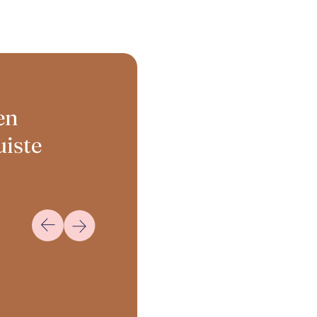
en
uiste