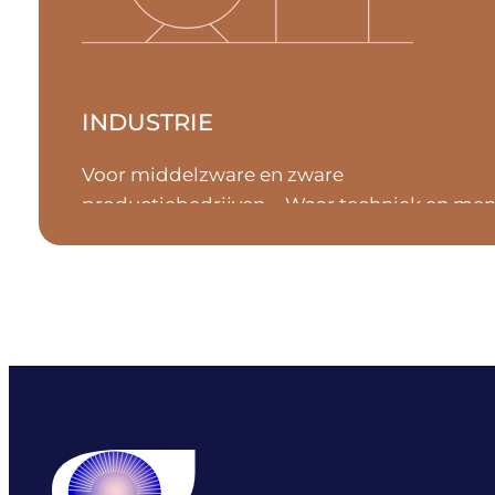
INDUSTRIE
Voor middelzware en zware
productiebedrijven. Waar techniek en men
de motor zijn achter continuïteit.
ENERGIE