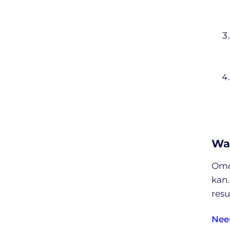
Wa
Omda
kan.
resu
Nee