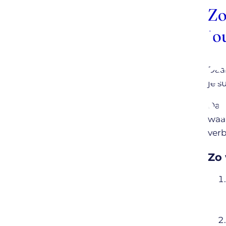
Zo
Jouw vraag,
jo
Onze projec
Daar
je s
ondersteun
Dat 
waar
verb
Zo 