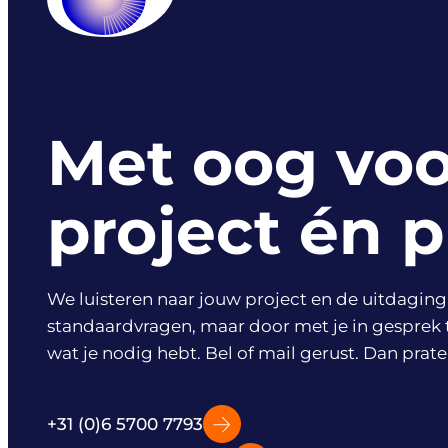
Voor bedrijven die energie opwekken of
transporteren. De mensen die extra energi
op jouw werkvloer brengen.
Met oog voo
project én 
We luisteren naar jouw project en de uitdaging 
standaardvragen, maar door met je in gesprek 
PETRO (CHEMIE)
wat je nodig hebt. Bel of mail gerust. Dan prat
Recruitment voor chemische en
petrochemische bedrijven. Met veiligheid
+31 (0)6 5700 7793
voorop, door mensen met de juiste chemie.