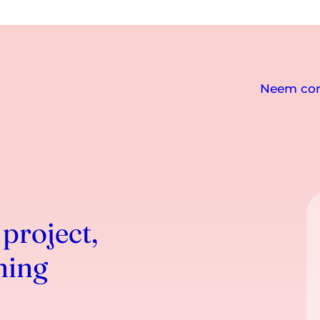
Neem con
 project,
ning