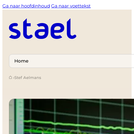
Ga naar hoofdinhoud
Ga naar voettekst
Select
a
›
Stef Aelmans
page