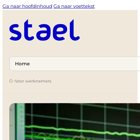
Ga naar hoofdinhoud
Ga naar voettekst
Select
a
›
Voor werknemers
page