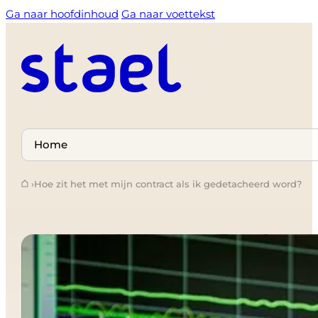
Ga naar hoofdinhoud
Ga naar voettekst
Select
a
›
Hoe zit het met mijn contract als ik gedetacheerd word?
page