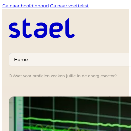
Ga naar hoofdinhoud
Ga naar voettekst
Select
a
›
Wat voor profielen zoeken jullie in de energiesector?
page